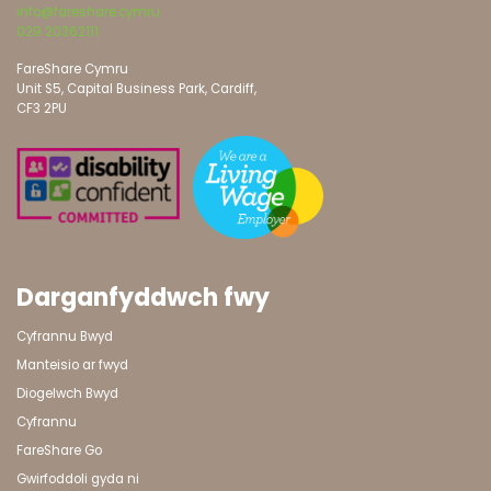
info@fareshare.cymru
029 20362111
FareShare Cymru
Unit S5, Capital Business Park, Cardiff,
CF3 2PU
Darganfyddwch fwy
Cyfrannu Bwyd
Manteisio ar fwyd
Diogelwch Bwyd
Cyfrannu
FareShare Go
Gwirfoddoli gyda ni