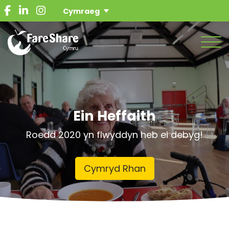
Ein Gwaith
Cymraeg
Rhoi bwyd
Derbyn bwyd
Men
Cyfrannwch
Newyddion
Cysylltwch gyda ni
Ein Heffaith
Roedd 2020 yn flwyddyn heb ei debyg!
Cymryd Rhan
Gwirfoddolwr
Cyfrannu