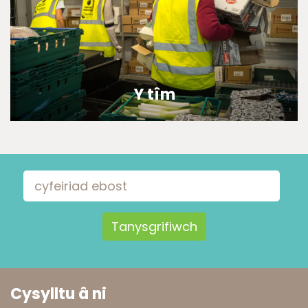
Y tîm
Cysylltwch os oes gennych chi sylwadau neu gwestiynau Ein
manylion cyswllt cyffredinol: Cliciwch ar aelodau’r tîm i ganfod eu
manylion cyswllt Ymddiriedolwyr
Find out more
Email Address
Cysylltu â ni