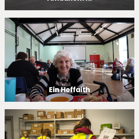
Sefydlwyd FareShare Cymru yn 2010 a bu iddyn nhw fynd rhagddi
i gludo bwyd ym mis Gorffennaf 2011. Rydym yn defnyddio bwyd
dros ben
Find out more
Ein Heffaith
Dros y blynyddoedd diwethaf, mae ein siwrne wedi gweld twf
sylweddol ac ymroddiad parhaol i gael effaith gadarnhaol ar y
gymuned. Er ein bod
Find out more