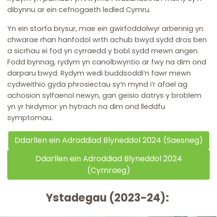
dibynnu ar ein cefnogaeth ledled Cymru.
Yn ein storfa brysur, mae ein gwirfoddolwyr arbennig yn
chwarae rhan hanfodol wrth achub bwyd sydd dros ben
a sicrhau ei fod yn cyrraedd y bobl sydd mewn angen.
Fodd bynnag, rydym yn canolbwyntio ar fwy na dim ond
darparu bwyd. Rydym wedi buddsoddi’n fawr mewn
cydweithio gyda phrosiectau sy’n mynd i’r afael ag
achosion sylfaenol newyn, gan geisio datrys y broblem
yn yr hirdymor yn hytrach na dim ond lleddfu
symptomau.
Ddarllen ein Adroddiad Blyneddol 2024 (Saesneg)
Ddarllen ein Adroddiad Blyneddol 2024
(Cymraeg)
Ystadegau (2023-24):