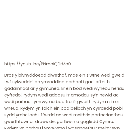
https://youtu.be/PNmoIQDrMo0
Dros y blynyddoedd diwethaf, mae ein siwrne wedi gweld
twf sylweddol ac ymroddiad parhaol i gael effaith
gadarnhaol ar y gymuned. Er ein bod wedi wynebu heriau
cyfredol, rydym wedi addasu i’r amodau sy’n newid ac
wedi parhau i ymrwymo bob tro i’r gwaith rydym ni’n ei
wneud. Rydym yn falch ein bod bellach yn cyrraedd pobl
sydd ymhellach i ffwrdd ac wedi meithrin partneriaethau
gwerthfawr ar draws de, gorllewin a gogledd Cymru.
Rydym yn parhau i ymrwymo i wasanaethu’r rheiny sy’n